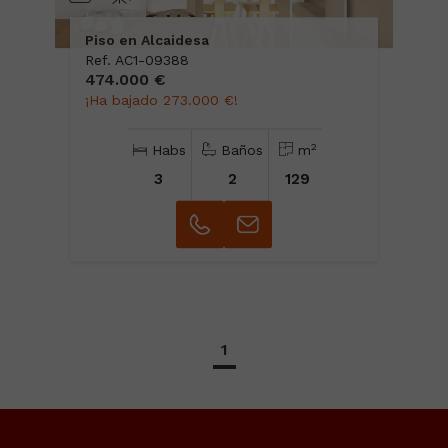
Piso en Alcaidesa
Ref. AC1-09388
474.000 €
¡Ha bajado 273.000 €!
2
Habs
Baños
m
3
2
129
1