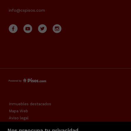
info@cspisos.com
Inmuebles destacados
Mapa Web
Aviso legal
Favoritos
Nos preocupa tu privacidad