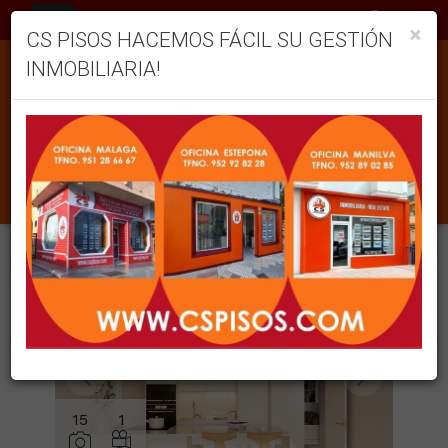
ES
×
CS PISOS HACEMOS FÁCIL SU GESTIÓN
INMOBILIARIA!
INMUEBLES EN VENTA EN LA LÍNEA DE LA
CONCEPCIÓN
Ordenar
Filtrar
1 inmuebles en total
12
Mostrar resultados
15
1