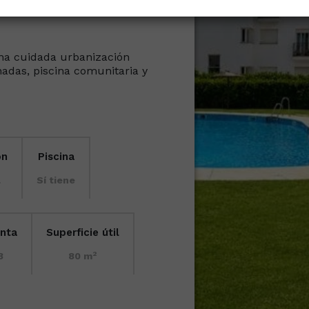
na cuidada urbanización
adas, piscina comunitaria y
ón
Piscina
l
Sí tiene
anta
Superficie útil
2
3
80 m