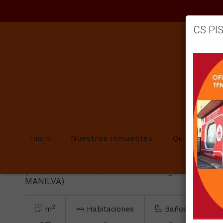
CS PI
Volver
Inicio
Nuestros inmuebles
Quienes so
Piso en venta en Los Hidalgos
(URBANIZACIÓN EL HACHO-LA DUQUESA GOLF.
MANILVA)
2
m
Habitaciones
Baños