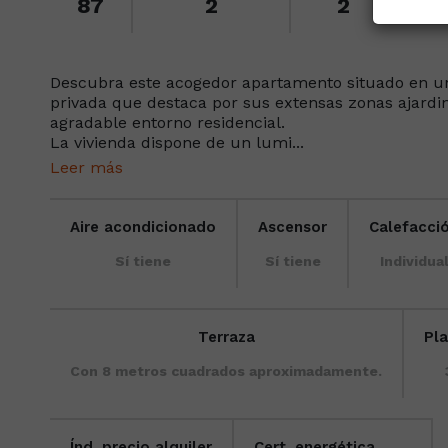
87
2
2
Descubra este acogedor apartamento situado en u
privada que destaca por sus extensas zonas ajardin
agradable entorno residencial.
La vivienda dispone de un lumi...
Leer más
Aire acondicionado
Ascensor
Calefacci
Sí tiene
Sí tiene
Individua
Terraza
Pl
Con 8 metros cuadrados aproximadamente.
Índ. precio alquiler
Cert. energética