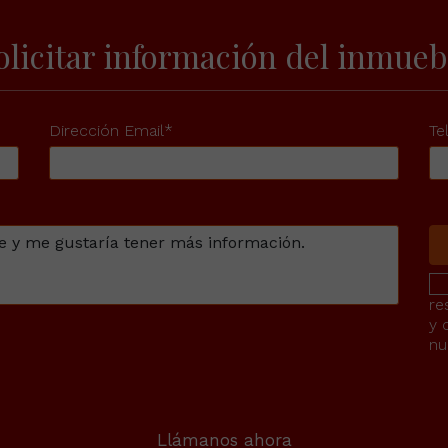
olicitar información del inmueb
Dirección Email*
Te
re
y 
nu
Llámanos ahora