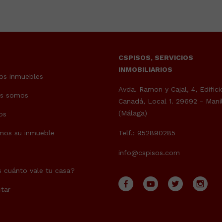
CSPISOS, SERVICIOS
INMOBILIARIOS
os inmuebles
Avda. Ramon y Cajal, 4, Edifici
es somos
Canadá, Local 1. 29692 - Mani
(Málaga)
os
mos su inmueble
Telf.: 952890285
info@cspisos.com
 cuánto vale tu casa?
tar