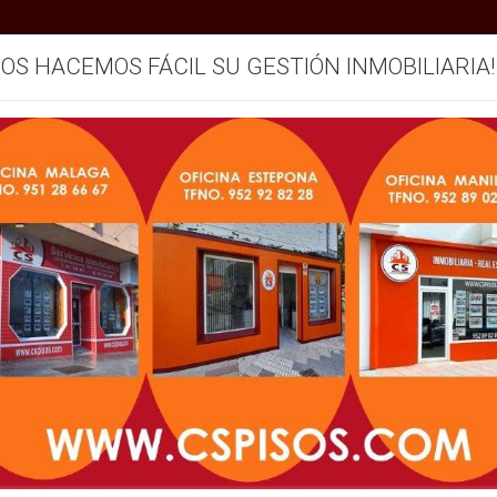
SOS HACEMOS FÁCIL SU GESTIÓN INMOBILIARIA!
mos
Servicios
Vendemos su inmueble
Blog
232.500€
¡Ha bajado 10.500 €!
Ref.AC1-09605