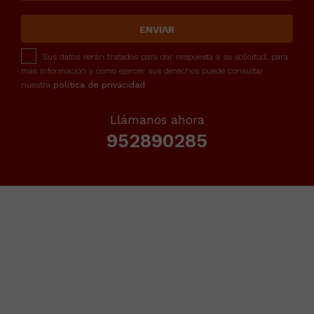
ENVIAR
Sus datos serán tratados para dar respuesta a su solicitud, para
más información y como ejercer sus derechos puede consultar
nuestra
política de privacidad
Llámanos ahora
952890285