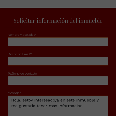
1
/17
1
/2
Solicitar información del inmueble
Nombre y apellidos*
Dirección Email*
Teléfono de contacto
Mensaje*