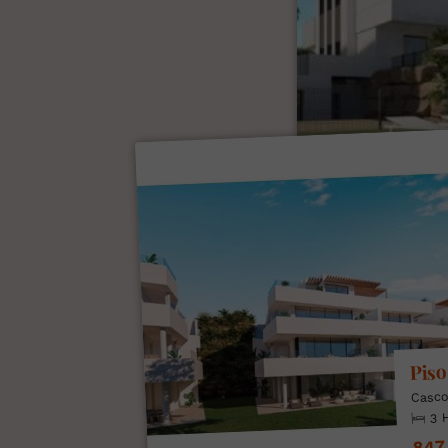
Piso
Casco
3 
847