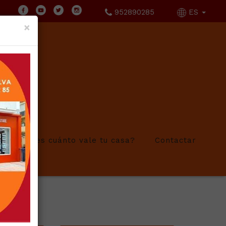
952890285
ES
×
¿Sabes cuánto vale tu casa?
Contactar
a