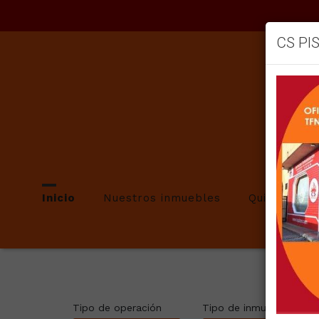
CS PI
Inicio
Nuestros inmuebles
Quienes so
Tipo de operación
Tipo de inmueble