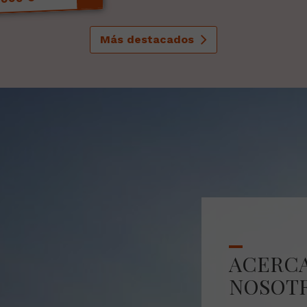
Más destacados
ACERCA
NOSOT