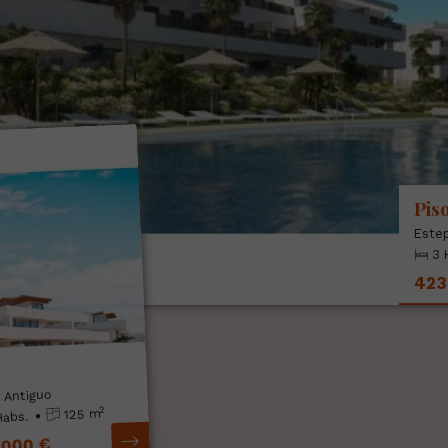
Pis
Este
3 
423
 Antiguo
2
125 m
Habs.
.000 €