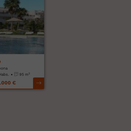
o
pona
2
Habs.
95 m
.000 €