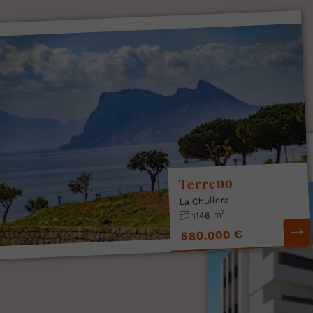
Terreno
La Chullera
2
1146 m
580.000 €