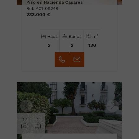
Piso en Hacienda Casares
Ref. AC1-09248
233.000 €
2
Habs
Baños
m
2
2
130
17
1