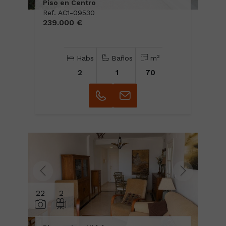
Piso en Centro
Ref. AC1-09530
239.000 €
2
Habs
Baños
m
2
1
70
22
2