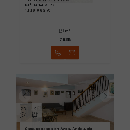
Ref. AC1-09527
1.146.880 €
2
m
7838
20
2
Casa adosada en Avda. Andalucia