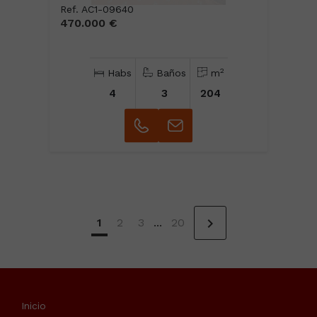
Ref. AC1-09640
470.000 €
2
Habs
Baños
m
4
3
204
chevron_right
1
2
3
...
20
Inicio