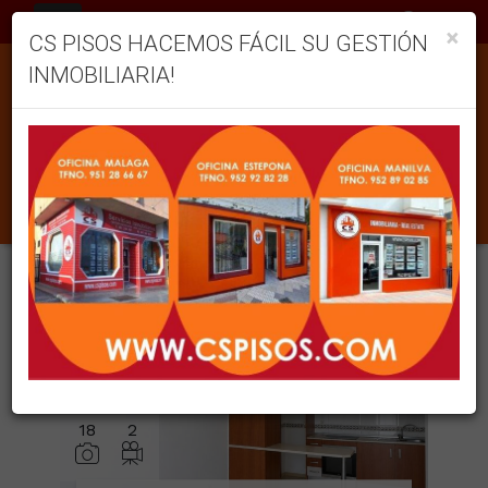
ES
×
CS PISOS HACEMOS FÁCIL SU GESTIÓN
INMOBILIARIA!
NUESTROS INMUEBLES
Ordenar
Filtrar
237 inmuebles en total
12
Mostrar resultados
18
2