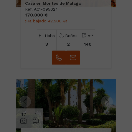
Casa en Montes de Malaga
Ref. AC1-09502,1
170.000 €
¡Ha bajado 42.500 €!
2
Habs
Baños
m
3
2
140
17
1