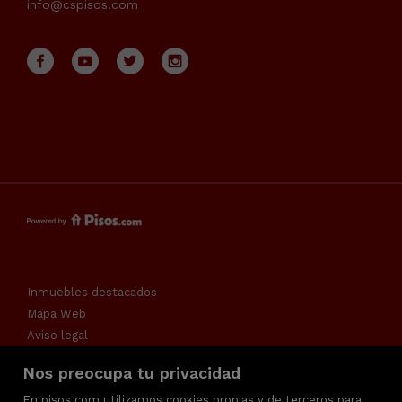
info@cspisos.com
Inmuebles destacados
Mapa Web
Aviso legal
Favoritos
Nos preocupa tu privacidad
Política de cookies
En pisos.com utilizamos cookies propias y de terceros para