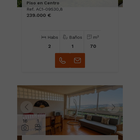
Piso en Centro
Ref. AC1-09530,8
239.000 €
2
Habs
Baños
m
2
1
70
16
1