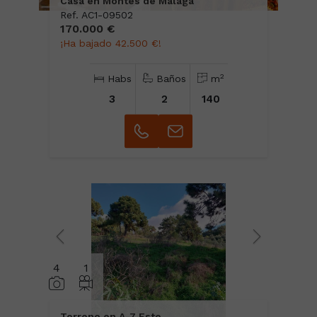
Casa en Montes de Malaga
Ref. AC1-09502
170.000 €
¡Ha bajado 42.500 €!
2
Habs
Baños
m
3
2
140
4
1
Terreno en A-7 Este