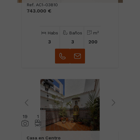
Ref. AC1-03810
743.000 €
2
Habs
Baños
m
3
3
200
19
1
Casa en Centro