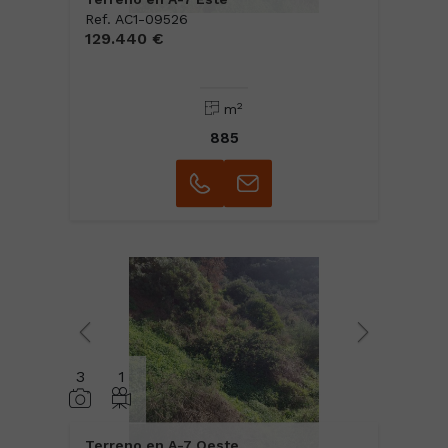
Ref. AC1-09526
129.440 €
2
m
885
3
1
Terreno en A-7 Oeste