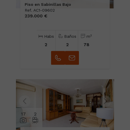
Piso en Sabinillas Bajo
Ref. AC1-09602
239.000 €
2
Habs
Baños
m
2
2
78
17
2