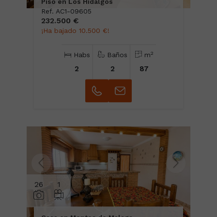
Piso en Los Hidalgos
Ref. AC1-09605
232.500 €
¡Ha bajado 10.500 €!
2
Habs
Baños
m
2
2
87
26
1