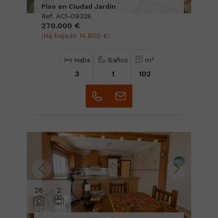
Piso en Ciudad Jardin
Ref. AC1-09328
270.000 €
¡Ha bajado 14.900 €!
2
Habs
Baños
m
3
1
102
26
2