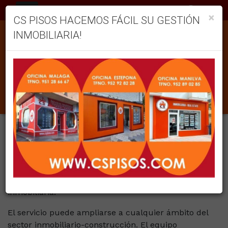
ES
×
CS PISOS HACEMOS FÁCIL SU GESTIÓN
INMOBILIARIA!
CONSECUENTES CON LA
ATENCIÓN INTEGRAL, ...
Somos consecuentes con la atención integral al
cliente los servicios prestados por AC-10 Asociadas,
nuestros Servicios Inmobiliarios, son completos,
ocupándonos de todas las gestiones directas o
indirectas que necesite el cliente para financiar,
formalizar, legalizar e inscribir cualquier operación
inmobiliaria.
El servicio puede ampliarse a cualquier ámbito del
sector inmobiliario-construcción. El equipo