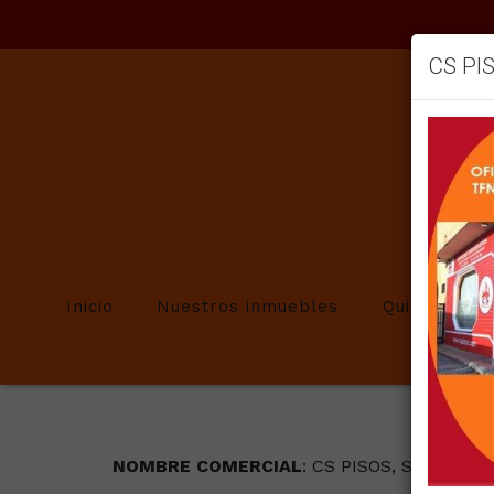
CS PI
Inicio
Nuestros inmuebles
Quienes so
NOMBRE
COMERCIAL
: CS PISOS, SERVICIO