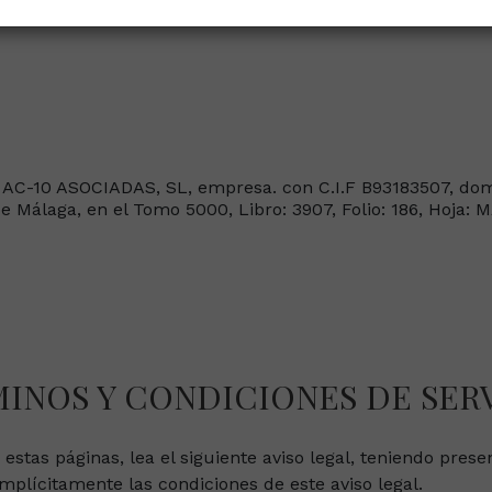
 Canadá, Local 2-1,
 AC-10 ASOCIADAS, SL, empresa. con C.I.F B93183507, domic
de Málaga, en el Tomo 5000, Libro: 3907, Folio: 186, Hoja: M
INOS Y CONDICIONES DE SER
r estas páginas, lea el siguiente aviso legal, teniendo pre
implícitamente las condiciones de este aviso legal.