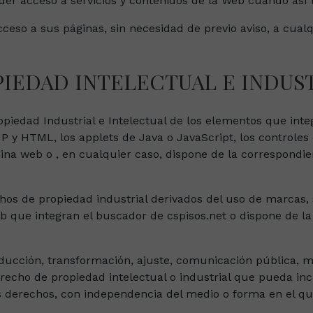
der acceso a servicios y contenidos de la Web cuando así 
 acceso a sus páginas, sin necesidad de previo aviso, a cua
IEDAD INTELECTUAL E INDUS
ropiedad Industrial e Intelectual de los elementos que inte
 y HTML, los applets de Java o JavaScript, los controles d
gina web o , en cualquier caso, dispone de la correspondien
chos de propiedad industrial derivados del uso de marcas,
b que integran el buscador de cspisos.net o dispone de l
oducción, transformación, ajuste, comunicación pública, m
erecho de propiedad intelectual o industrial que pueda in
es derechos, con independencia del medio o forma en el qu