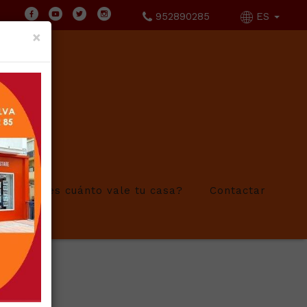
952890285
ES
×
¿Sabes cuánto vale tu casa?
Contactar