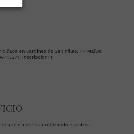
iliada en Jardines de Sabinillas, 1-1 Mailva
A-113271, Inscripcion: 1
VICIO
sente que si continua utilizando nuestros