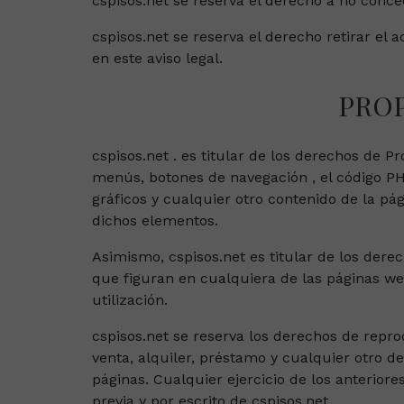
cspisos.net se reserva el derecho a no conce
cspisos.net se reserva el derecho retirar el
en este aviso legal.
PROP
cspisos.net . es titular de los derechos de P
menús, botones de navegación , el código PHP
gráficos y cualquier otro contenido de la pá
dichos elementos.
Asimismo, cspisos.net es titular de los dere
que figuran en cualquiera de las páginas we
utilización.
cspisos.net se reserva los derechos de repr
venta, alquiler, préstamo y cualquier otro d
páginas. Cualquier ejercicio de los anterior
previa y por escrito de cspisos.net .