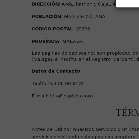
DIRECCIÓN
: Avda. Ramón y Cajal, 4, Edificio
POBLACIÓN
: Manilva-MÁLAGA
CÓDIGO
POSTAL
: 29692
PROVÍNCIA
: MALAGA
Las páginas de cspisos.net son propiedad de
(Málaga), e inscrita en el Registro Mercantil 
Datos de Contacto
Teléfono: 606 90 61 32
E-mail: info@cspisos.com
TÉRM
Antes de utilizar nuestros servicios o utiliza
servicios o visitando estas páginas aceptará 