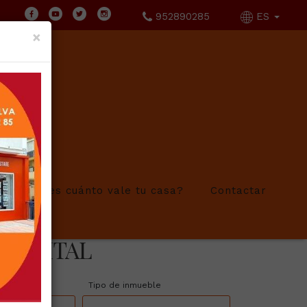
952890285
ES
×
¿Sabes cuánto vale tu casa?
Contactar
 CAPITAL
Tipo de inmueble