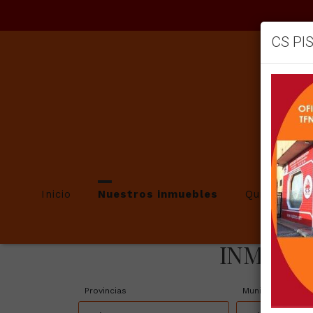
CS PI
Inicio
Nuestros inmuebles
Quienes so
INMUEBL
Provincias
Municipios