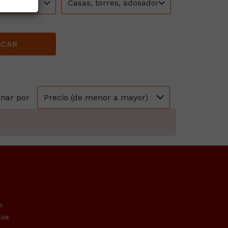
Casas, torres, adosados, chalets
SCAR
Precio (de menor a mayor)
nar por
o
lva