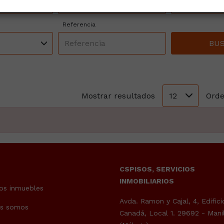
tal
Todas las zonas
En alquiler
Referencia
BU
12
Mostrar resultados
Orde
CSPISOS, SERVICIOS
INMOBILIARIOS
os inmuebles
Avda. Ramon y Cajal, 4, Edifici
es somos
Canadá, Local 1. 29692 - Mani