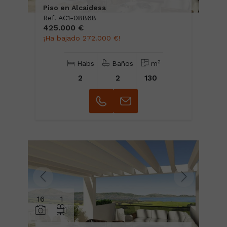
Piso en Alcaidesa
Ref. AC1-08868
425.000 €
¡Ha bajado 272.000 €!
2
Habs
Baños
m
2
2
130
16
1