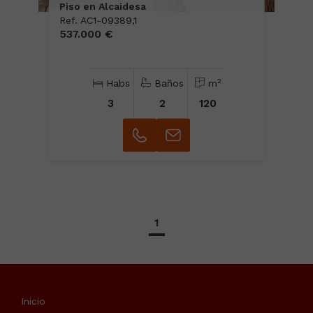
Piso en Alcaidesa
Ref. AC1-09389,1
537.000 €
2
Habs
Baños
m
3
2
120
1
Inicio