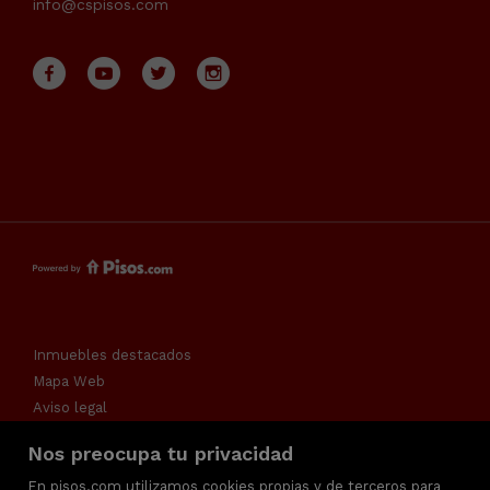
info@cspisos.com
Inmuebles destacados
Mapa Web
Aviso legal
Favoritos
Nos preocupa tu privacidad
Política de cookies
En pisos.com utilizamos cookies propias y de terceros para