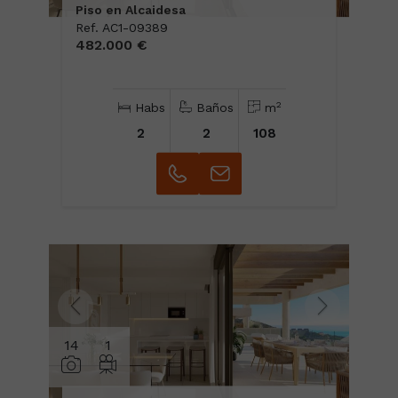
Piso en Alcaidesa
Ref. AC1-09389
482.000 €
2
Habs
Baños
m
2
2
108
14
1