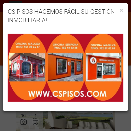
ES
×
CS PISOS HACEMOS FÁCIL SU GESTIÓN
INMOBILIARIA!
INMUEBLES EN VENTA EN SAN ROQUE
Ordenar
Filtrar
4 inmuebles en total
12
Mostrar resultados
16
1