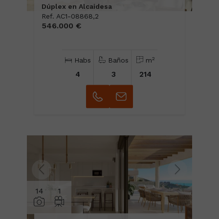
Dúplex en Alcaidesa
Ref. AC1-08868,2
546.000 €
2
Habs
Baños
m
4
3
214
14
1