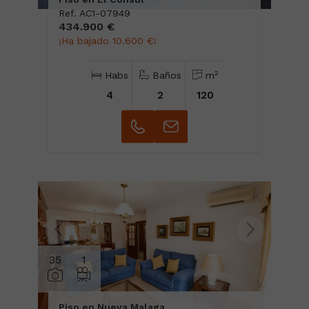
Ref. AC1-07949
434.900 €
¡Ha bajado 10.600 €!
2
Habs
Baños
m
4
2
120
35
1
Piso en Nueva Malaga