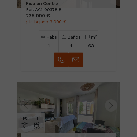
Piso en Centro
Ref. AC1-09378,8
235.000 €
¡Ha bajado 3.000 €!
2
Habs
Baños
m
1
1
63
15
1