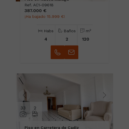
Ref. AC1-09618
387.000 €
¡Ha bajado 15.999 €!
2
Habs
Baños
m
4
2
120
33
2
Piso en Carretera de Cadiz