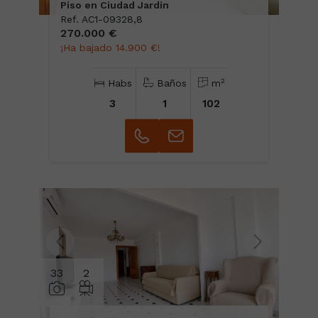
Piso en Ciudad Jardin
Ref. AC1-09328,8
270.000 €
¡Ha bajado 14.900 €!
2
Habs
Baños
m
3
1
102
33
2