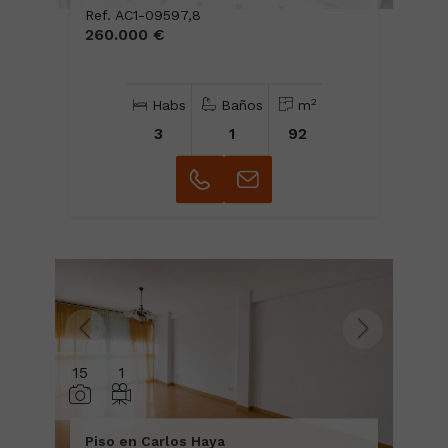
Ref. AC1-09597,8
260.000 €
2
Habs
Baños
m
3
1
92
15
1
Piso en Carlos Haya