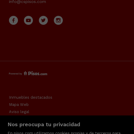
info@cspisos.com
Inmuebles destacados
Mapa Web
Aviso legal
Favoritos
Nos preocupa tu privacidad
Política de cookies
En pisos.com utilizamos cookies propias y de terceros para