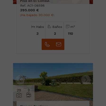
Piso en El Consul
Ref. AC1-08598
395.000 €
¡Ha bajado 30.000 €!
2
Habs
Baños
m
3
2
110
29
2