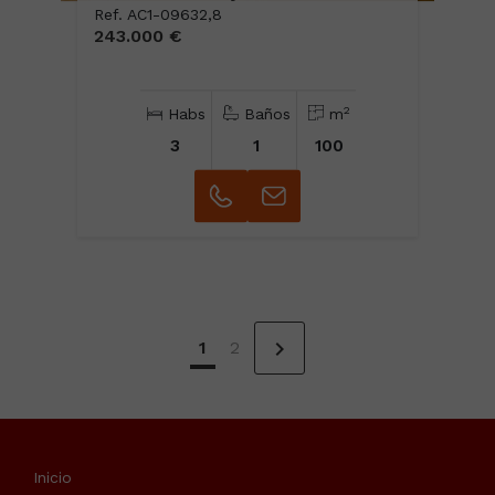
Ref. AC1-09632,8
243.000 €
2
Habs
Baños
m
3
1
100
chevron_right
1
2
Inicio