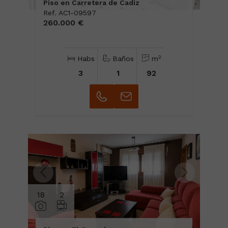
Piso en Carretera de Cadiz
Ref. AC1-09597
260.000 €
2
Habs
Baños
m
3
1
92
18
2