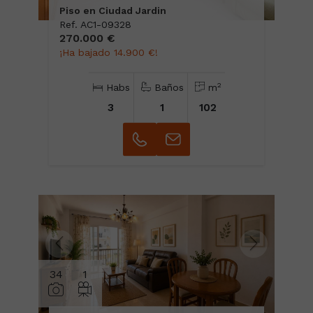
Piso en Ciudad Jardin
Ref. AC1-09328
270.000 €
¡Ha bajado 14.900 €!
2
Habs
Baños
m
3
1
102
34
1