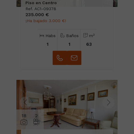
Piso en Centro
Ref. AC1-09378
235.000 €
¡Ha bajado 3.000 €!
2
Habs
Baños
m
1
1
63
18
2