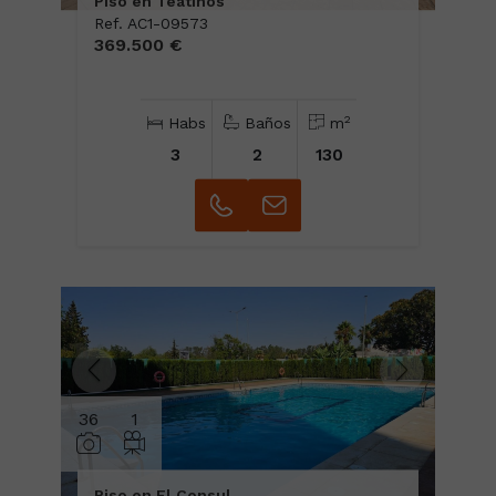
Piso en Teatinos
Ref. AC1-09573
369.500 €
2
Habs
Baños
m
3
2
130
36
1
Piso en El Consul