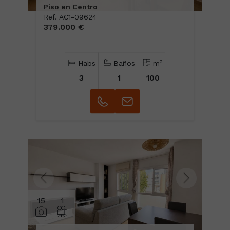
Piso en Centro
Ref. AC1-09624
379.000 €
2
Habs
Baños
m
3
1
100
15
1