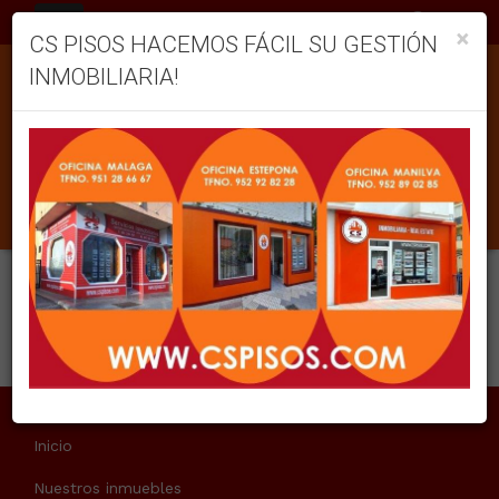
ES
×
CS PISOS HACEMOS FÁCIL SU GESTIÓN
INMOBILIARIA!
INMUEBLES EN VENTA EN
Ordenar
Filtrar
0 inmuebles en total
12
Mostrar resultados
No se han encontrado resultados
Inicio
Nuestros inmuebles