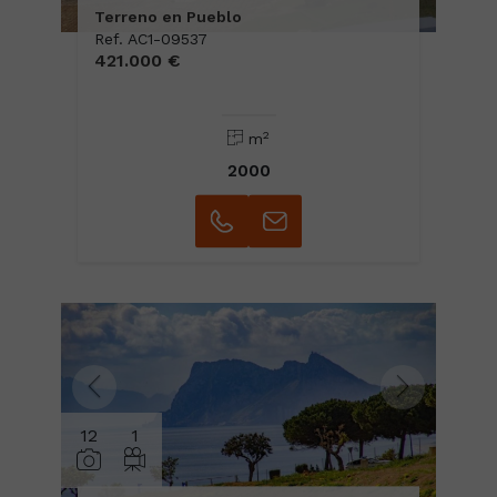
Terreno en Pueblo
Ref. AC1-09537
421.000 €
2
m
2000
12
1