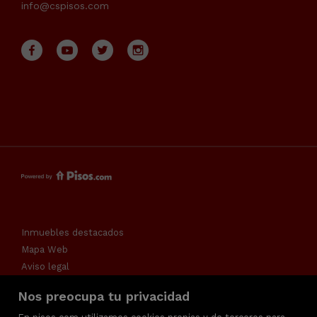
info@cspisos.com
Inmuebles destacados
Mapa Web
Aviso legal
Favoritos
Nos preocupa tu privacidad
Política de cookies