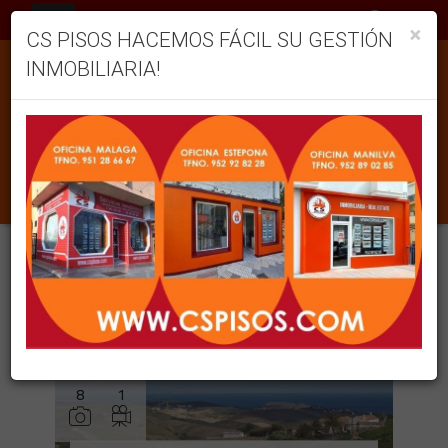
ES
×
CS PISOS HACEMOS FÁCIL SU GESTIÓN
INMOBILIARIA!
INMUEBLES EN VENTA EN MANILVA
Ordenar
Filtrar
2 inmuebles en total
12
Mostrar resultados
8
1