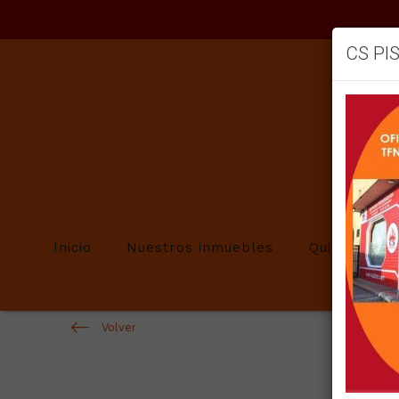
CS PI
Inicio
Nuestros inmuebles
Quienes so
Volver