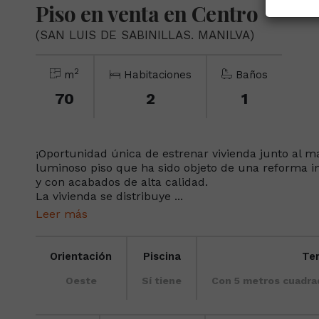
Piso en venta en Centro
(SAN LUIS DE SABINILLAS. MANILVA)
2
m
Habitaciones
Baños
70
2
1
¡Oportunidad única de estrenar vivienda junto al m
luminoso piso que ha sido objeto de una reforma in
y con acabados de alta calidad.
La vivienda se distribuye ...
Leer más
Orientación
Piscina
Te
Oeste
Sí tiene
Con 5 metros cuadr