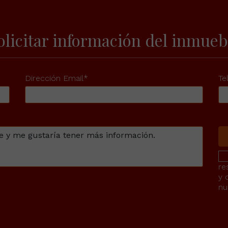
olicitar información del inmueb
Dirección Email*
Te
re
y 
nu