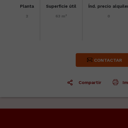
Planta
Superficie útil
Índ. precio alquile
2
2
63 m
0
CONTACTAR
Compartir
Im