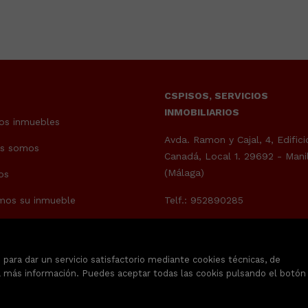
CSPISOS, SERVICIOS
INMOBILIARIOS
os inmuebles
Avda. Ramon y Cajal, 4, Edifici
es somos
Canadá, Local 1. 29692 - Mani
(Málaga)
os
mos su inmueble
Telf.: 952890285
info@cspisos.com
 cuánto vale tu casa?
para dar un servicio satisfactorio mediante cookies técnicas, de
 más información. Puedes aceptar todas las cookis pulsando el botón
tar