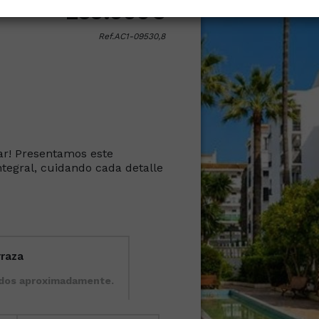
239.000€
Ref.AC1-09530,8
ar! Presentamos este
tegral, cuidando cada detalle
rraza
ados aproximadamente.