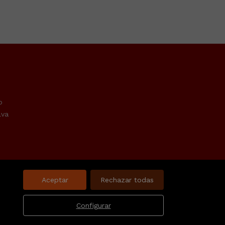
o
lva
Aceptar
Rechazar todas
Configurar