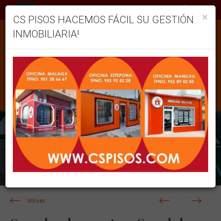
ES
×
CS PISOS HACEMOS FÁCIL SU GESTIÓN
INMOBILIARIA!
Previous
Next
1
/29
1
/1
Volver