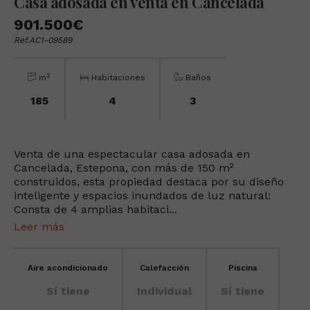
Casa adosada en venta en Cancelada
901.500€
Ref.AC1-09589
2
m
Habitaciones
Baños
185
4
3
Venta de una espectacular casa adosada en
Cancelada, Estepona, con más de 150 m²
construidos, esta propiedad destaca por su diseño
inteligente y espacios inundados de luz natural:
Consta de 4 amplias habitaci...
Leer más
Aire acondicionado
Calefacción
Piscina
Sí tiene
Individual
Sí tiene