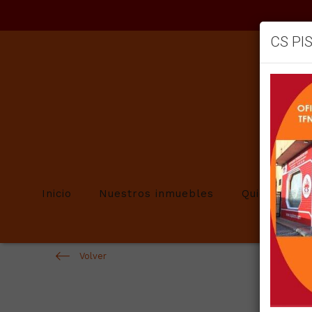
CS PI
Inicio
Nuestros inmuebles
Quienes so
Volver