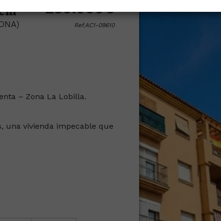
cia
280.000€
ONA)
Ref.AC1-09610
enta – Zona La Lobilla.
s, una vivienda impecable que