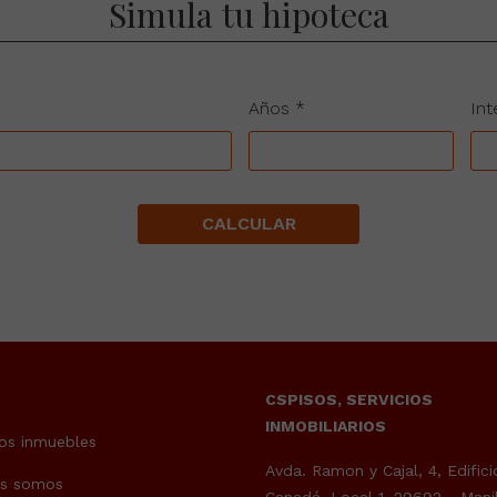
Simula tu hipoteca
Años *
Int
CALCULAR
CSPISOS, SERVICIOS
INMOBILIARIOS
os inmuebles
Avda. Ramon y Cajal, 4, Edifici
es somos