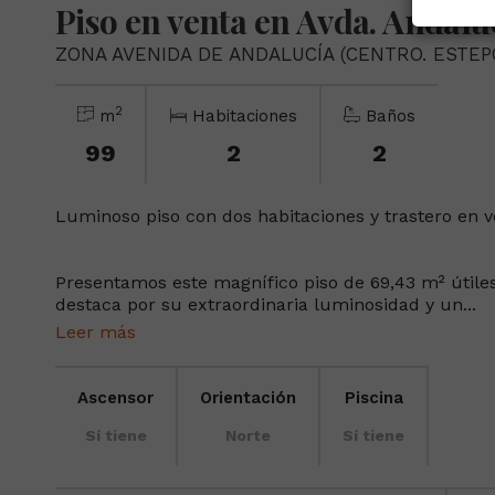
Piso en venta en Avda. Andalu
ZONA AVENIDA DE ANDALUCÍA (CENTRO. ESTEP
2
m
Habitaciones
Baños
99
2
2
Luminoso piso con dos habitaciones y trastero en v
Presentamos este magnífico piso de 69,43 m² útile
destaca por su extraordinaria luminosidad y un...
Leer más
Ascensor
Orientación
Piscina
Sí tiene
Norte
Sí tiene