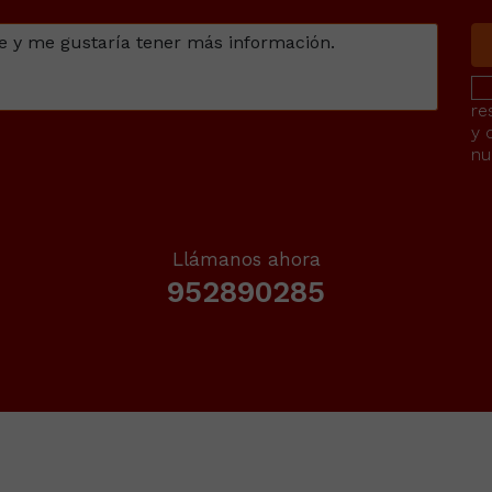
re
y 
nu
Llámanos ahora
952890285