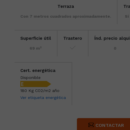
Terraza
Tr
Con 7 metros cuadrados aproximadamente.
Sí
Superficie útil
Trastero
Índ. precio alqui
2
69 m
0
Cert. energética
Disponible
180 Kg CO2/m2 año
Ver etiqueta energética
CONTACTAR