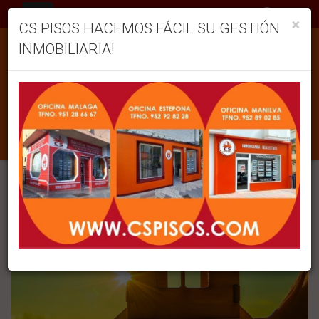
ES
×
CS PISOS HACEMOS FÁCIL SU GESTIÓN
print
INMOBILIARIA!
¿CUÁL ES LA MEJOR ORIENTACIÓN
PARA COMPRAR TU VIVIENDA?