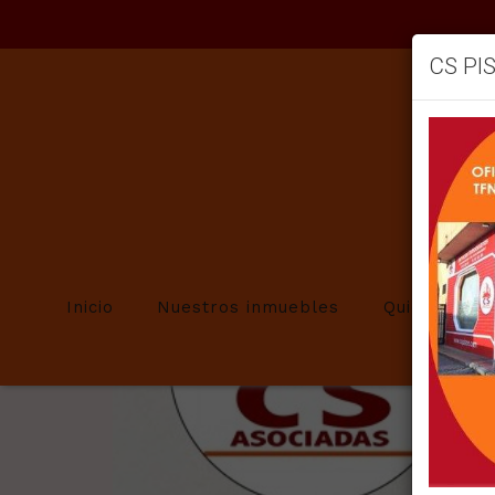
CS PI
Volver
DIVORC
Inicio
Nuestros inmuebles
Quienes so