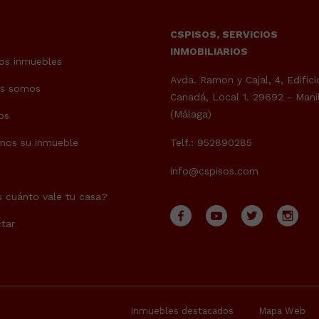
CSPISOS, SERVICIOS
INMOBILIARIOS
os inmuebles
Avda. Ramon y Cajal, 4, Edifici
es somos
Canadá, Local 1. 29692 - Mani
(Málaga)
os
mos su inmueble
Telf.: 952890285
info@cspisos.com
 cuánto vale tu casa?
tar
Inmuebles destacados
Mapa Web