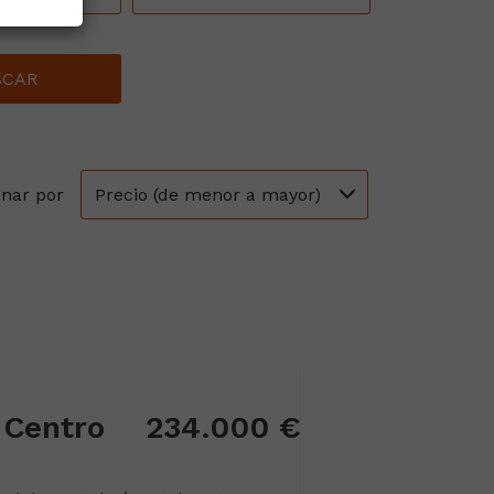
SCAR
Precio (de menor a mayor)
nar por
 Centro
234.000 €