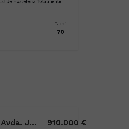
cal de Hostelería Totalmente
2
m
70
Local comercial en Avda. Juan Carlos I
910.000 €