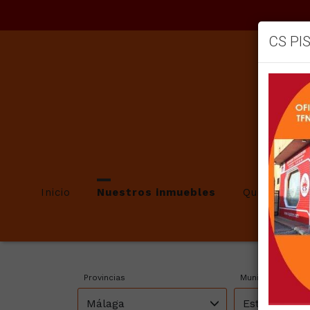
CS PI
Inicio
Nuestros inmuebles
Quienes so
IN
Provincias
Municipios
Málaga
Estepona