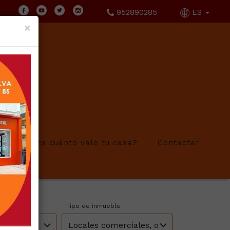
952890285
ES
×
¿Sabes cuánto vale tu casa?
Contactar
ONA
Tipo de inmueble
Locales comerciales, oficinas