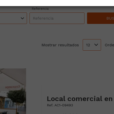
Referencia
BU
12
Mostrar resultados
Orde
Local comercial en
Ref. AC1-09493