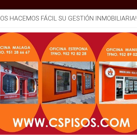
SOS HACEMOS FÁCIL SU GESTIÓN INMOBILIARIA!
mos
Servicios
Vendemos su inmueble
Blog
MUEBLES EN VENTA EN ESTEP
Zonas
Operación
Todas las zonas
En venta