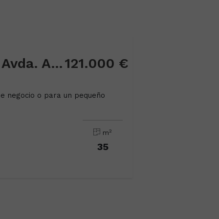
Local comercial en Avda. Andalucia
121.000 €
 de negocio o para un pequeño
2
m
35