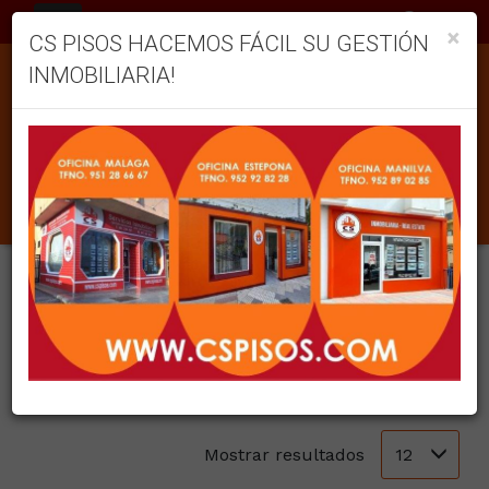
ES
×
CS PISOS HACEMOS FÁCIL SU GESTIÓN
INMOBILIARIA!
INMUEBLES EN VENTA EN MÁLAGA CAPITAL
Ordenar
Filtrar
0 inmuebles en total
12
Mostrar resultados