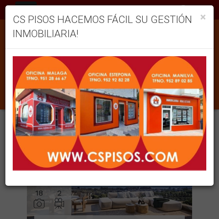
ES
×
CS PISOS HACEMOS FÁCIL SU GESTIÓN
INMOBILIARIA!
INMUEBLES EN VENTA EN BENAHAVÍS
Ordenar
Filtrar
1 inmuebles en total
12
Mostrar resultados
18
2