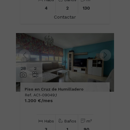
4
2
130
Contactar
28
2
Piso en Cruz de Humilladero
Ref. AC1-09049,1
1.200 €/mes
2
Habs
Baños
m
3
1
90