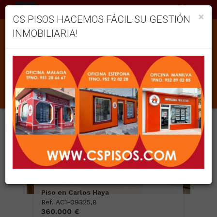
ES
×
CS PISOS HACEMOS FÁCIL SU GESTIÓN
INMOBILIARIA!
INMUEBLES
DESTACADOS
10
1
Piso en Carlos Haya
Ref. AC1-09325,8
360.000 €