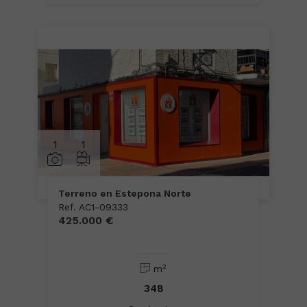
1
1
Terreno en Estepona Norte
Ref. AC1-09333
425.000 €
2
m
348