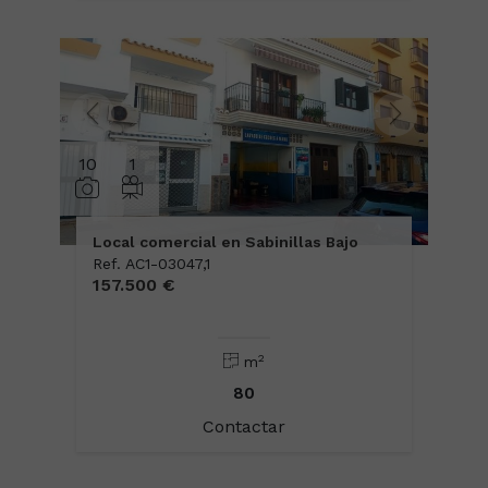
10
1
Local comercial en Sabinillas Bajo
Ref. AC1-03047,1
157.500 €
2
m
80
Contactar