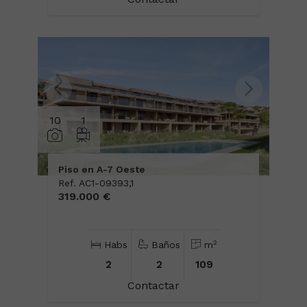
10
1
Piso en A-7 Oeste
Ref. AC1-09393,1
319.000 €
2
Habs
Baños
m
2
2
109
Contactar