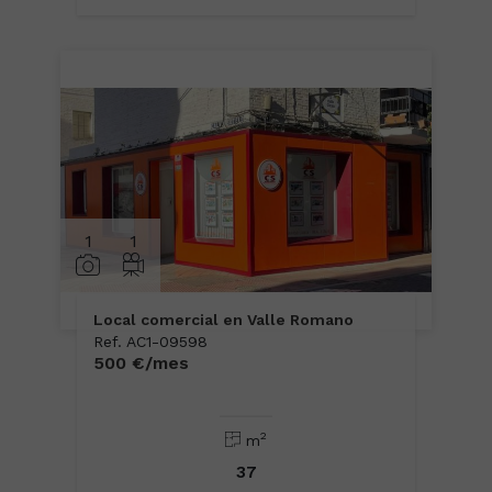
1
1
Local comercial en Valle Romano
Ref. AC1-09598
500 €/mes
2
m
37