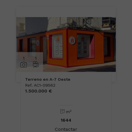
1
1
Terreno en A-7 Oeste
Ref. AC1-09562
1.500.000 €
2
m
1644
Contactar