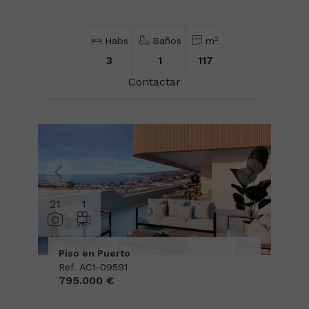
2
Habs
Baños
m
3
1
117
Contactar
21
1
Piso en Puerto
Ref. AC1-09591
795.000 €