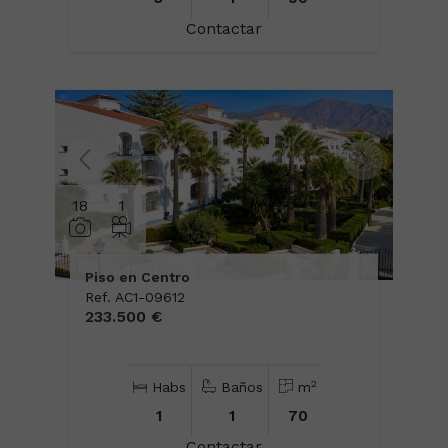
Contactar
18
1
Piso en Centro
Ref. AC1-09612
233.500 €
2
Habs
Baños
m
1
1
70
Contactar