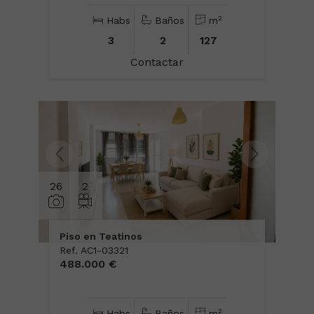
2
Habs
Baños
m
3
2
127
Contactar
26
2
Piso en Teatinos
Ref. AC1-03321
488.000 €
2
Habs
Baños
m