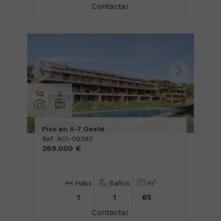
Contactar
10
2
Piso en A-7 Oeste
Ref. AC1-09393
269.000 €
2
Habs
Baños
m
1
1
65
Contactar