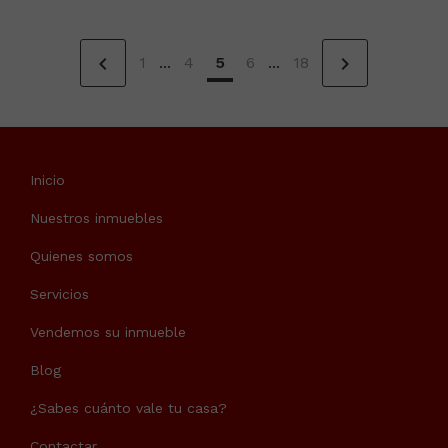
chevron_left
chevron_right
1
...
4
5
6
...
18
Inicio
Nuestros inmuebles
Quienes somos
Servicios
Vendemos su inmueble
Blog
¿Sabes cuánto vale tu casa?
Contactar