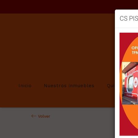
CS PI
Inicio
Nuestros inmuebles
Quienes so
Volver