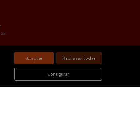
o
lva
Aceptar
Rechazar todas
Configurar
Aviso legal
Favoritos
Política de cookies