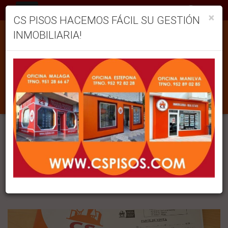
ES
×
CS PISOS HACEMOS FÁCIL SU GESTIÓN
INMOBILIARIA!
print
¿SABES QUÉ ES EL PARTE DE
VISITAS?