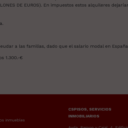
ILLONES DE EUROS).
En impuestos estos alquileres dejaría
a.
eudar a las familias, dado que el salario modal en España
os 1.300.-€
CSPISOS, SERVICIOS
INMOBILIARIOS
os inmuebles
Avda. Ramon y Cajal, 4, Edifici