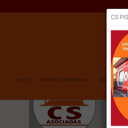
CS PI
Volver
GESTION P
Inicio
Nuestros inmuebles
Quienes so