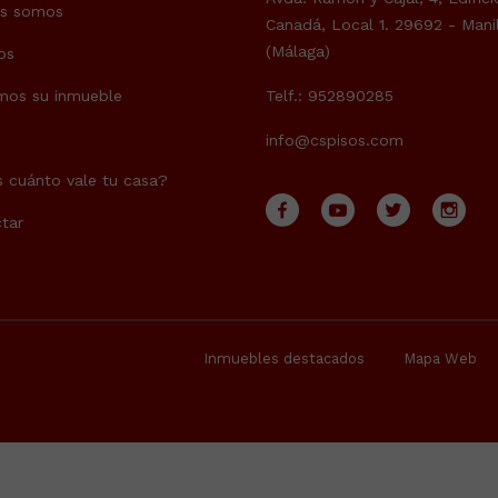
es somos
Canadá, Local 1. 29692 - Mani
(Málaga)
os
mos su inmueble
Telf.: 952890285
info@cspisos.com
 cuánto vale tu casa?
tar
Inmuebles destacados
Mapa Web