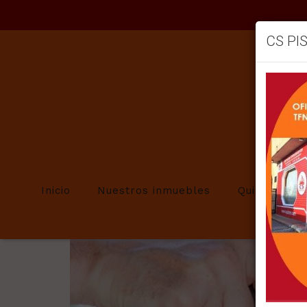
CS PI
Volver
PREVENIR 
Inicio
Nuestros inmuebles
Quienes so