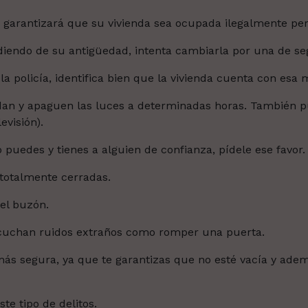
garantizará que su vivienda sea ocupada ilegalmente pero
ndiendo de su antigüedad, intenta cambiarla por una de se
la policía, identifica bien que la vivienda cuenta con esa
an y apaguen las luces a determinadas horas.
También p
evisión).
o puedes y tienes a alguien de confianza, pídele ese favor.
 totalmente cerradas.
del buzón.
escuchan ruidos extraños como romper una puerta.
 más segura, ya que te garantizas que no esté vacía y ad
te tipo de delitos.