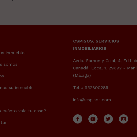
CSPISOS, SERVICIOS
INMOBILIARIOS
os inmuebles
Avda. Ramon y Cajal, 4, Edifici
es somos
Canadá, Local 1. 29692 - Mani
(Málaga)
os
mos su inmueble
Telf.: 952890285
info@cspisos.com
 cuánto vale tu casa?
tar