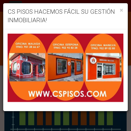
ES
×
CS PISOS HACEMOS FÁCIL SU GESTIÓN
print
INMOBILIARIA!
¿POR QUÉ SE PRODUCEN CICLOS
ECONÓMICOS?