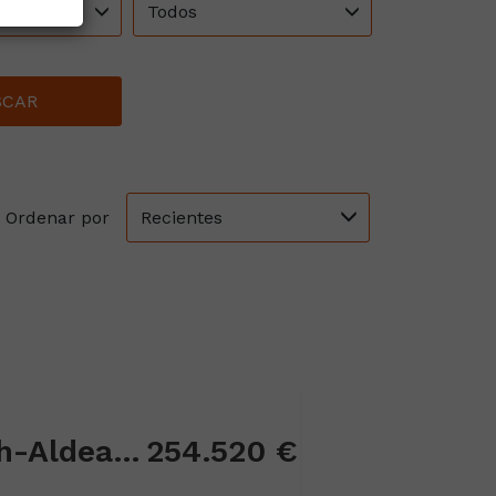
Todos
SCAR
Recientes
Ordenar por
Piso en Aldea Beach-Aldea Hills
254.520 €