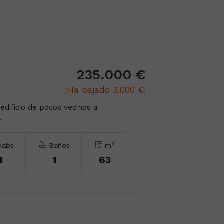
235.000 €
¡Ha bajado 3.000 €!
dificio de pocos vecinos a
.
2
abs
Baños
m
1
1
63