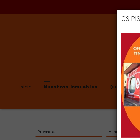
CS PI
Inicio
Nuestros inmuebles
Quienes so
Provincias
Municipios