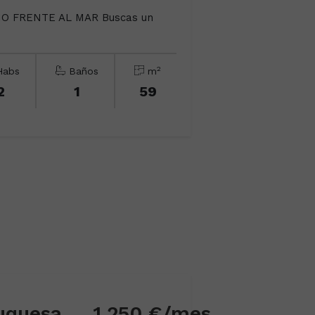
GIO FRENTE AL MAR Buscas un
2
abs
Baños
m
2
1
59
Casa adosada en Duquesa Alto
1.250 €/mes