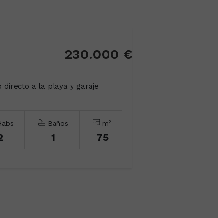
230.000 €
 directo a la playa y garaje
2
abs
Baños
m
2
1
75