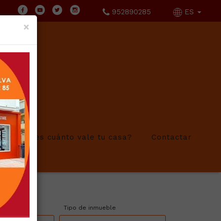
952890285
ES
×
¿Sabes cuánto vale tu casa?
Contactar
Tipo de inmueble