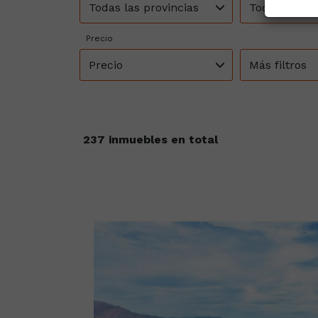
Todas las provincias
Todos los m
Precio
Precio
Más filtros
237 inmuebles en total