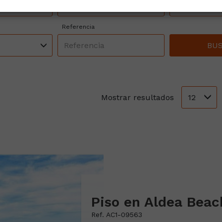
unicipios
Todas las zonas
Todas
Referencia
BU
12
Mostrar resultados
Ref. AC1-09563