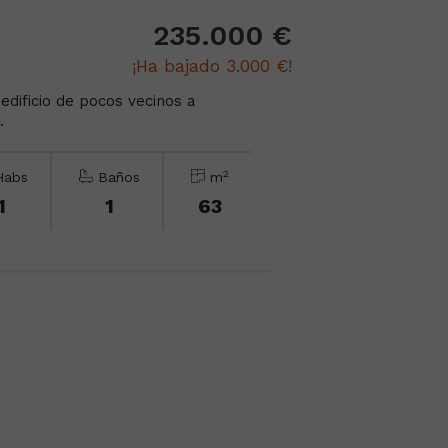
235.000 €
¡Ha bajado 3.000 €!
dificio de pocos vecinos a
.
2
abs
Baños
m
1
1
63