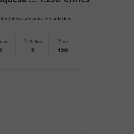
agnífico adosado con solárium,
2
abs
Baños
m
2
2
120