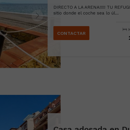
DIRECTO A LA ARENA!!!!! TU REFU
sitio donde el coche sea lo úl...
H
CONTACTAR