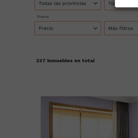
Todas las provincias
Todos los m
Precio
Precio
Más filtros
237 inmuebles en total