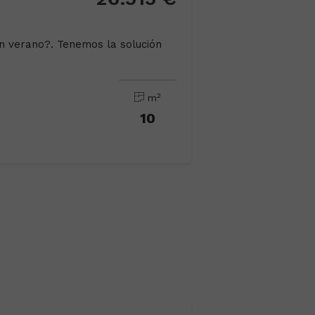
 verano?. Tenemos la solución
2
m
10