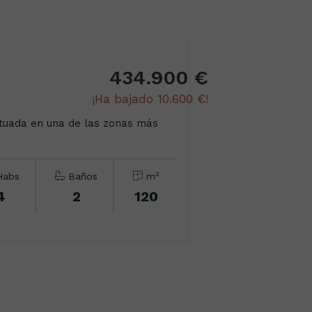
434.900 €
¡Ha bajado 10.600 €!
ituada en una de las zonas más
2
abs
Baños
m
4
2
120