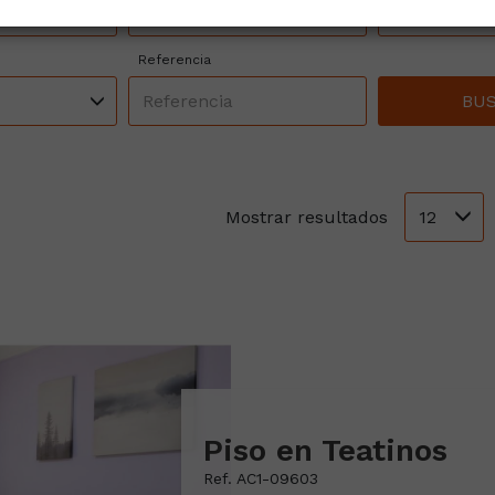
unicipios
Todas las zonas
Todas
Referencia
BU
12
Mostrar resultados
Piso en Teatinos
Ref. AC1-09603