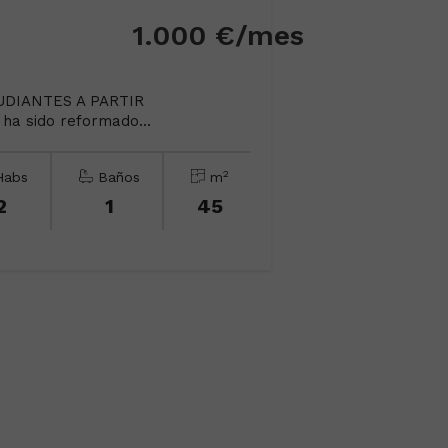
1.000 €/mes
UDIANTES A PARTIR
a sido reformado...
2
abs
Baños
m
2
1
45