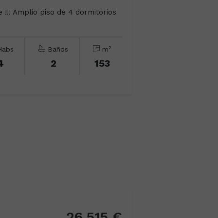
e !!! Amplio piso de 4 dormitorios
2
abs
Baños
m
4
2
153
26.515 €