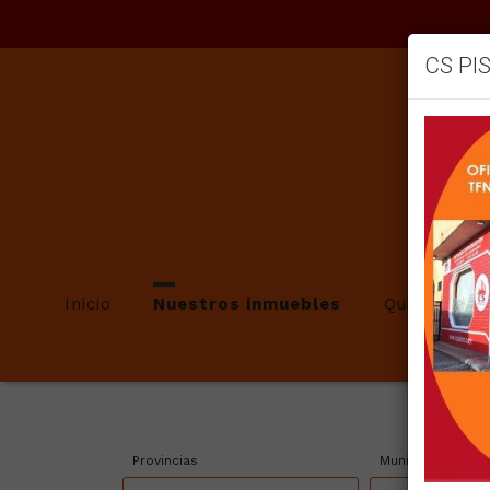
CS PI
Inicio
Nuestros inmuebles
Quienes so
Provincias
Municipios