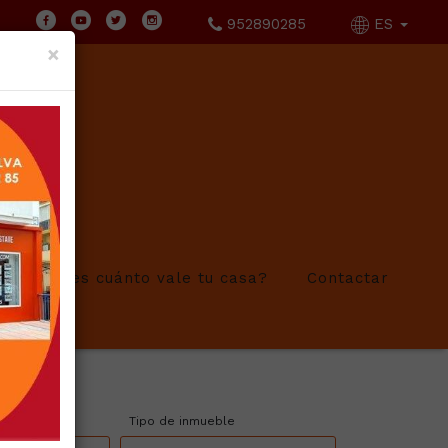
952890285
ES
×
¿Sabes cuánto vale tu casa?
Contactar
Tipo de inmueble