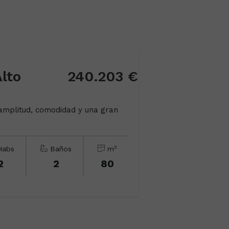
Alto
240.203 €
amplitud, comodidad y una gran
2
abs
Baños
m
2
2
80