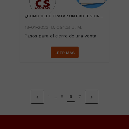
¿CÓMO DEBE TRATAR UN PROFESIONAL EL CIERRE DE VENTA?
18-01-2023, D. Carlos J. M.
Pasos para el cierre de una venta
LEER MÁS
chevron_left
chevron_right
1
...
5
6
7