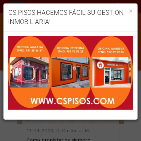
ES
×
CS PISOS HACEMOS FÁCIL SU GESTIÓN
INMOBILIARIA!
BLOG
82 en total
¿COMO OBTENER EL MEJOR PRECIO PARA LA VENTA DE MI VIVIENDA?
11-04-2023, D. Carlos J. M.
Como propietarios siempre