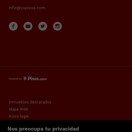
info@cspisos.com
Inmuebles destacados
Mapa Web
Aviso legal
Favoritos
Nos preocupa tu privacidad
Política de cookies