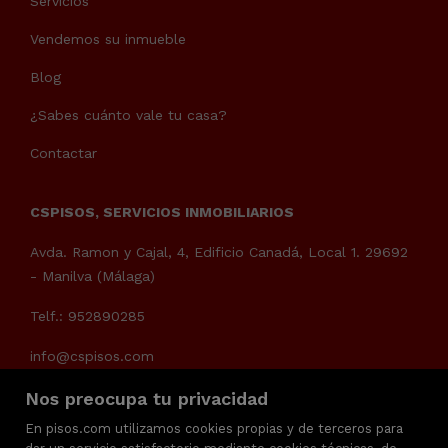
Servicios
Vendemos su inmueble
Blog
¿Sabes cuánto vale tu casa?
Contactar
CSPISOS, SERVICIOS INMOBILIARIOS
Avda. Ramon y Cajal, 4, Edificio Canadá, Local 1. 29692
- Manilva (Málaga)
Telf.: 952890285
info@cspisos.com
Nos preocupa tu privacidad
En pisos.com utilizamos cookies propias y de terceros para