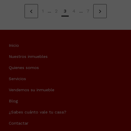
chevron_left
chevron_right
1
...
2
3
4
...
7
Inicio
Nuestros inmuebles
Quienes somos
Servicios
Vendemos su inmueble
Blog
¿Sabes cuánto vale tu casa?
Contactar